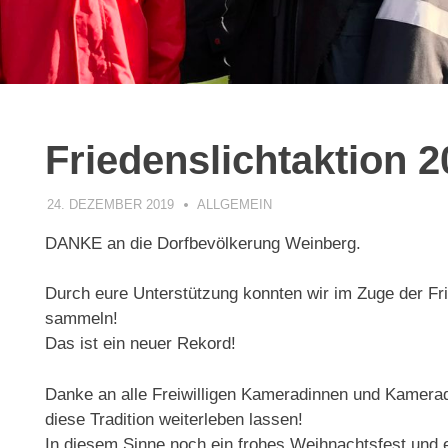
Friedenslichtaktion 
24. DEZEMBER 2019
ADMIN
ALLGEMEIN
DANKE an die Dorfbevölkerung Weinberg.
Durch eure Unterstützung konnten wir im Zuge der Frie
sammeln!
Das ist ein neuer Rekord!
Danke an alle Freiwilligen Kameradinnen und Kamera
diese Tradition weiterleben lassen!
In diesem Sinne noch ein frohes Weihnachtsfest und 