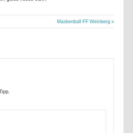
Nächster
Maskenball FF Weinberg
Beitrag:
Tipp.